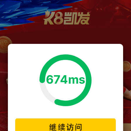
674ms